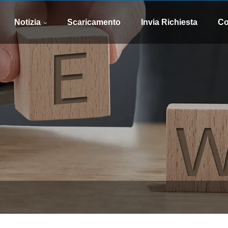
WhatsApp
E-mail
8613505426090
xinsen
Notizia
Scaricamento
Invia Richiesta
Co