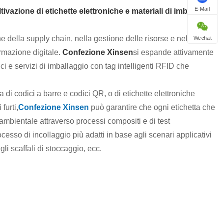
E-Mail
ivazione di etichette elettroniche e materiali di imballaggio
ne della supply chain, nella gestione delle risorse e nella
Wechat
ormazione digitale.
Confezione Xinsen
si espande attivamente
nici e servizi di imballaggio con tag intelligenti RFID che
sa di codici a barre e codici QR, o di etichette elettroniche
furti,
Confezione Xinsen
può garantire che ogni etichetta che
a ambientale attraverso processi compositi e di test
ocesso di incollaggio più adatti in base agli scenari applicativi
li scaffali di stoccaggio, ecc.