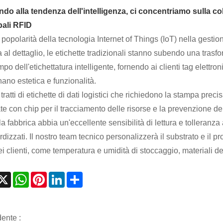
do alla tendenza dell'intelligenza, ci concentriamo sulla colt
pali RFID
popolarità della tecnologia Internet of Things (IoT) nella gestio
 al dettaglio, le etichette tradizionali stanno subendo una trasf
po dell'etichettatura intelligente, fornendo ai clienti tag elettro
ano estetica e funzionalità.
tratti di etichette di dati logistici che richiedono la stampa preci
te con chip per il tracciamento delle risorse e la prevenzione dei 
la fabbrica abbia un'eccellente sensibilità di lettura e tolleranz
dizzati. Il nostro team tecnico personalizzerà il substrato e il pr
ei clienti, come temperatura e umidità di stoccaggio, materiali deg
acebook
X
WhatsApp
Pinterest
LinkedIn
Share
ente :