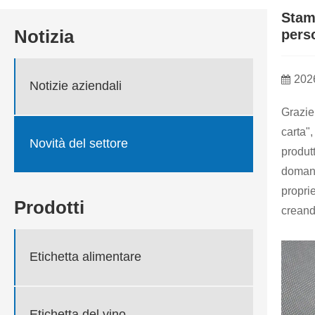
Stamp
Notizia
perso
202
Notizie aziendali
Grazie
carta"
Novità del settore
produt
domand
proprie
Prodotti
creando
Etichetta alimentare
Etichetta del vino