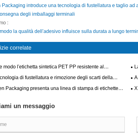
 Packaging introduce una tecnologia di fustellatura e taglio ad al
consegna degli imballaggi terminali
mo :
modo la qualità dell'adesivo influisce sulla durata a lungo termi
izie correlate
e modo l'etichetta sintetica PET PP resistente al
L
amento garantisce prestazioni affidabili in ambienti
di 
cnologia di fustellatura e rimozione degli scarti della
A
amente freddi?
mes
atrice per etichette adesive consente di ottenere risultati
eti
en Packaging presenta una linea di stampa di etichette
X
ti
e laser ad alta precisione per potenziare il premio visivo del
aut
o attraverso imballaggi personalizzati
e t
iami un messaggio