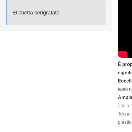
Etichetta serigrafata
È prop
signif
Eccell
testo n
Ampia 
alle al
Tecnol
plastic