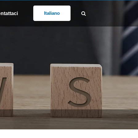
SEGUICI:
@gd-xs.com
Italiano
ntattaci