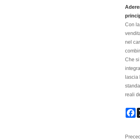
Aderen
princi
Con la 
vendita
nel cam
combin
Che si 
integra
lascia 
standar
reali d
F
Preced