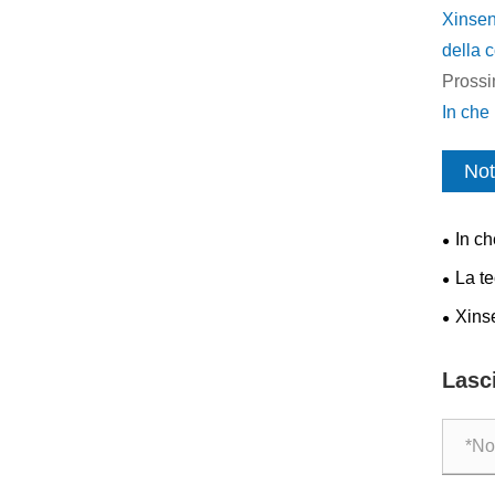
Xinsen
della 
Prossi
In che 
Not
In ch
congel
La te
estrem
fustell
Xins
efficien
adesiv
marchi
Lasc