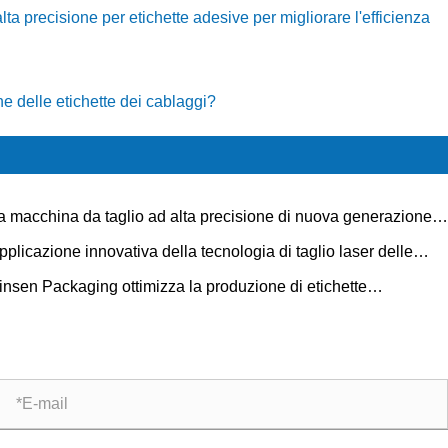
ta precisione per etichette adesive per migliorare l'efficienza
ne delle etichette dei cablaggi?
a macchina da taglio ad alta precisione di nuova generazione
Xinsen Packaging ha superato con successo i test ed è stata
pplicazione innovativa della tecnologia di taglio laser delle
sa in uso
chette nelle fustellatrici ad alta velocità
insen Packaging ottimizza la produzione di etichette
oadesive personalizzate con una linea avanzata di fustellatura
aglio del foglio