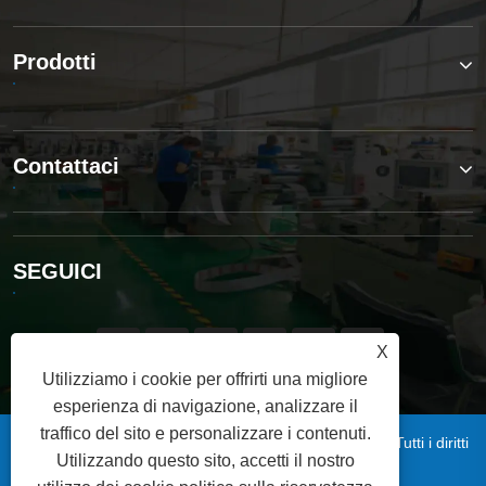
Prodotti
Contattaci
SEGUICI
X
Utilizziamo i cookie per offrirti una migliore
esperienza di navigazione, analizzare il
traffico del sito e personalizzare i contenuti.
Copyright © 2025 Qingdao Xinsen Packaging Co., Ltd. Tutti i diritti
Utilizzando questo sito, accetti il ​​nostro
riservati.