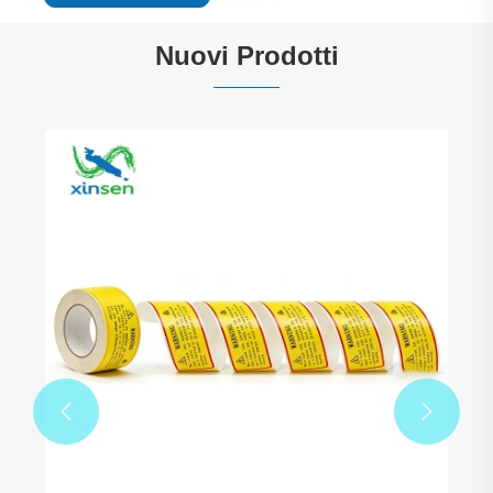
Nuovi Prodotti
Cartellino pre-perforato con foro liscio
Visualizza altro >>

