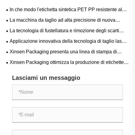
In che modo l'etichetta sintetica PET PP resistente al
congelamento garantisce prestazioni affidabili in ambienti
La macchina da taglio ad alta precisione di nuova
estremamente freddi?
generazione di Xinsen Packaging ha superato con
La tecnologia di fustellatura e rimozione degli scarti
successo i test ed è stata messa in uso
della fustellatrice per etichette adesive consente di
Applicazione innovativa della tecnologia di taglio laser
ottenere risultati efficienti
delle etichette nelle fustellatrici ad alta velocità
Xinsen Packaging presenta una linea di stampa di
etichette adesive laser ad alta precisione per potenziare il
Xinsen Packaging ottimizza la produzione di etichette
premio visivo del marchio attraverso imballaggi
autoadesive personalizzate con una linea avanzata di
personalizzati
Lasciami un messaggio
fustellatura e taglio del foglio