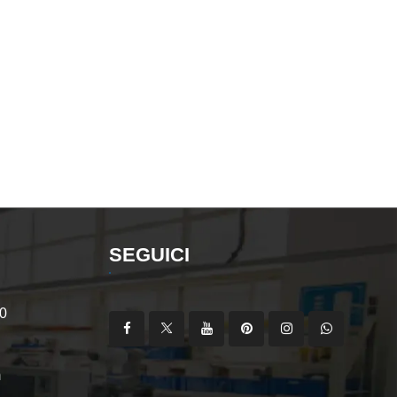
SEGUICI
0
m