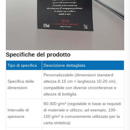
Specifiche del prodotto
Tipo di specifica
Descrizione dettagliata
Personalizzabile (dimensioni standard:
Specifica delle
altezza 8-15 cm × larghezza 10-20 cm),
dimensioni
compatibile con diverse circonferenze e
altezze di bottiglia
80-300 g/m² (regolabile in base ai requisiti
Intervallo di
di materiale e utilizzo; ad esempio, 100-
spessore
150 g/m² è comunemente utilizzato per la
carta sintetica)