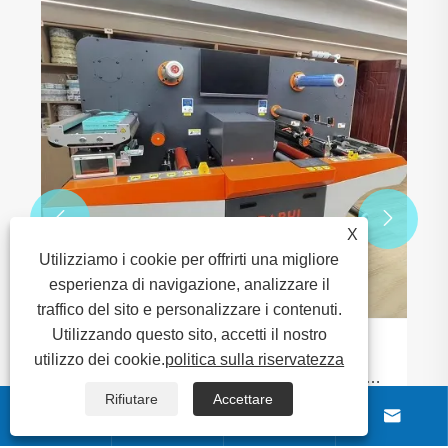
Come può un'etichetta di vino ottenere sia
una consistenza premium che una
tracciabilità anticontraffazione?
Visualizza altro >>


X
Utilizziamo i cookie per offrirti una migliore
esperienza di navigazione, analizzare il
traffico del sito e personalizzare i contenuti.
Utilizzando questo sito, accetti il ​​nostro
utilizzo dei cookie.
politica sulla riservatezza
Rifiutare
Accettare



