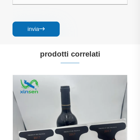
invia

prodotti correlati
Adesivo per vino artigianale in carta Kraft a
righe testurizzate
Visualizza altro >>