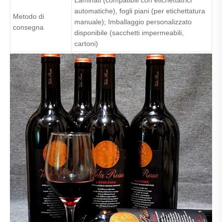
Laminati (compatibili con etichettatrici
automatiche), fogli piani (per etichettatura
Metodo di
manuale); Imballaggio personalizzato
consegna
disponibile (sacchetti impermeabili,
cartoni)