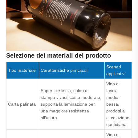
Selezione dei materiali del prodotto
Scenari
Tipo materiale
Caratteristiche principali
applicativi
Vino di
Superficie liscia, colori di
fascia
stampa vivaci, costo moderato,
medio-
Carta patinata
supporta la laminazione per
bassa,
una maggiore resistenza
prodotti a
all'usura
circolazione
quotidiana
Vino di