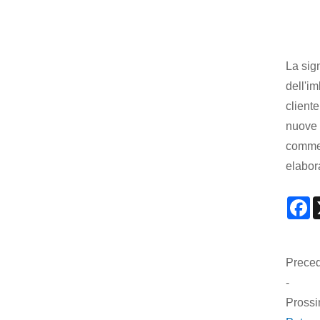
La sig
dell'im
client
nuove 
commer
elabor
F
Preced
-
Prossi