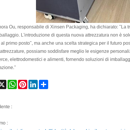
nora Ou, responsabile di Xinsen Packaging, ha dichiarato: "La tr
ballaggio. L'introduzione di questa nuova attrezzatura non è solo u
e al primo posto", ma anche una scelta strategica per il futuro p
attrezzature, possiamo soddisfare meglio le esigenze personalizz
ce, elettrodomestici e alimenti, fornendo soluzioni di imballaggi
azione."
acebook
X
WhatsApp
Pinterest
LinkedIn
Share
ente :
mo :