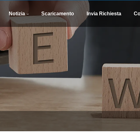
WhatsApp
E-mail
8613505426090
xinsen
Notizia
Scaricamento
Invia Richiesta
Co