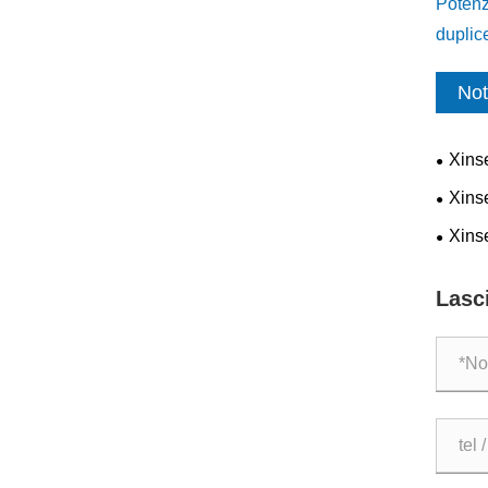
Potenzi
duplic
Not
Xinse
alta qu
Xins
cresce
Xins
etiche
di eti
Lasc