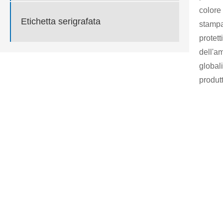
colore
Etichetta serigrafata
stampa
protet
dell'a
globali
produt