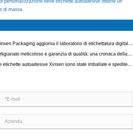
o di personalizzazione delle etichette autoadesive ottiene un
ne di massa
insen Packaging aggiorna il laboratorio di etichettatura digitale,
sentendo una produzione flessibile ad alto mix con controllo di
rtigianato meticoloso e garanzia di qualità: una cronaca della
lità dell'intero processo
duzione di stampa di etichette autoadesive su lastre PS di
e etichette autoadesive Xinsen sono state imballate e spedite
nsen Packaging
 successo, offrendo soluzioni di etichette di alta qualità a livello
bale