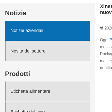
Xins
Notizia
nuov
202
Notizie aziendali
Oggi,
P
messa 
Novità del settore
Packag
ma seg
qualità
Prodotti
Etichetta alimentare
Etichetta del vino