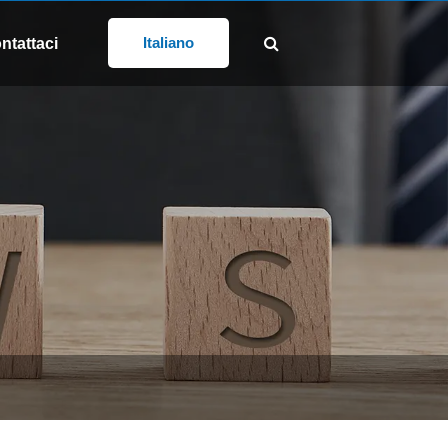
SEGUICI:
@gd-xs.com
Italiano
ntattaci