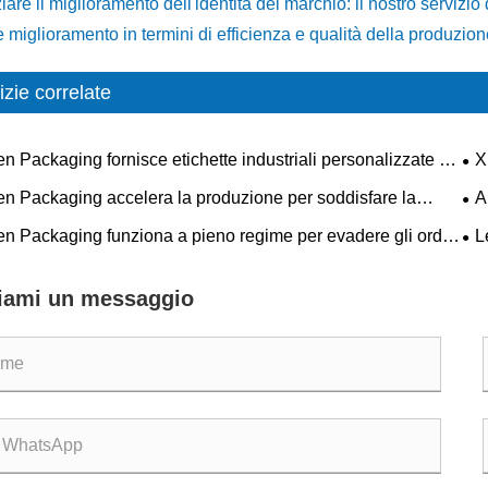
are il miglioramento dell'identità del marchio: il nostro servizi
e miglioramento in termini di efficienza e qualità della produzio
izie correlate
n Packaging fornisce etichette industriali personalizzate di
X
alità per applicazioni industriali complesse
con
en Packaging accelera la produzione per soddisfare la
A
qua
nte domanda del mercato con una produzione efficiente di
pro
en Packaging funziona a pieno regime per evadere gli ordini
L
tte personalizzate
Xi
chette adesive personalizzate
con
glo
iami un messaggio